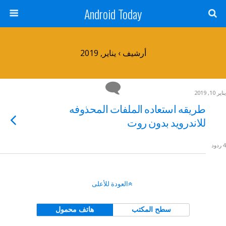
Android Today
أرشيف › يناير, 2019
يناير 10, 2019
طريقه استعاده الملفات المحذوفه
للاندرويد بدون روت
4 ردود
العودة للأعلى
سطح المكتب
هاتف محمول