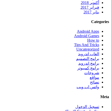
أكتوبر 2018
فبراير 2017
يناير 2017
Categories
Android Apps
Android Games
How to
Tips And Tricks
Uncategorized
العاب اندرويد
برامج التصميم
برامج اندرويد
برامج كمبيوتر
شروحات
مواقع
نصائح
واتس اب ويب
Meta
تسجيل الدخول