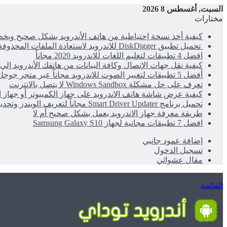
السبت, أغسطس 8 2026
مختارات
كيفية أخذ نسخة إحتياطية من هاتف الأندرويد بشكل صحيح وب
تحميل تطبيق DiskDigger للاندرويد لاستعادة الملفات المحذوفة مجاناً
افضل 4 تطبيقات لتعليم اللغات للاندرويد 2020 مجاناً
كيفية نقل جهات الإتصال وكافة البيانات من هاتفك الأندرويد إلي 
أفضل 5 تطبيقات لتغيير الصوت للاندرويد مجاناً عبر متجر جوجل بلاي
تعرف على حل مشكلة Windows Sandbox لا يتصل بالانترنت
كيفية عرض شاشة هاتف الاندرويد على جهاز الكمبيوتر أو جهاز 
تحميل برنامج Smart Driver Updater مجاناً لتعريف الويندز وتحديث التعريفات
طريقة معرفة جهاز الاندرويد يعمل بشكل صحيح أم لا
افضل 7 تطبيقات مجانية لجهاز Samsung Galaxy S10
إضافة عمود جانبي
تسجيل الدخول
مقال عشوائي
القائمة