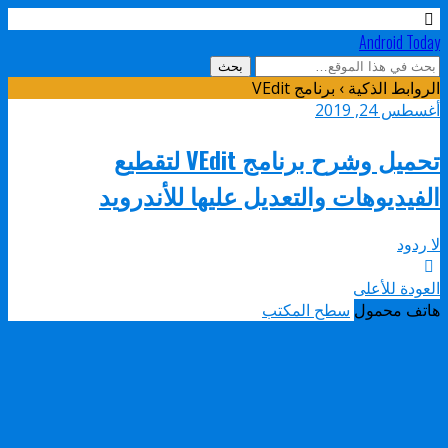
Android Today
الروابط الذكية › برنامج VEdit
أغسطس 24, 2019
تحميل وشرح برنامج VEdit لتقطيع
الفيديوهات والتعديل عليها للأندرويد
لا ردود
العودة للأعلى
هاتف محمول
سطح المكتب