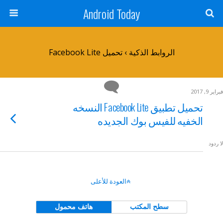
Android Today
الروابط الذكية › تحميل Facebook Lite
فبراير 9, 2017
تحميل تطبيق Facebook Lite النسخه
الخفيه للفيس بوك الجديده
لا ردود
العودة للأعلى
سطح المكتب
هاتف محمول