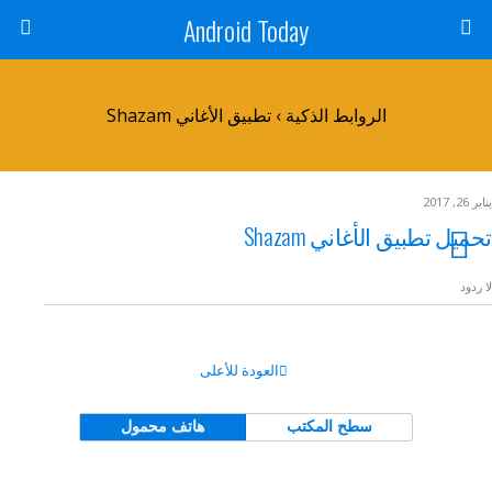
Android Today
الروابط الذكية › تطبيق الأغاني Shazam
يناير 26, 2017
تحميل تطبيق الأغاني Shazam
لا ردود
العودة للأعلى
سطح المكتب
هاتف محمول