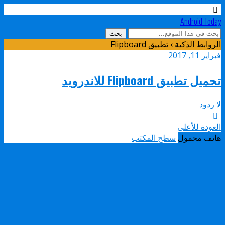
Android Today
الروابط الذكية › تطبيق Flipboard
فبراير 11, 2017
تحميل تطبيق Flipboard للاندرويد
لا ردود
العودة للأعلى
هاتف محمول
سطح المكتب