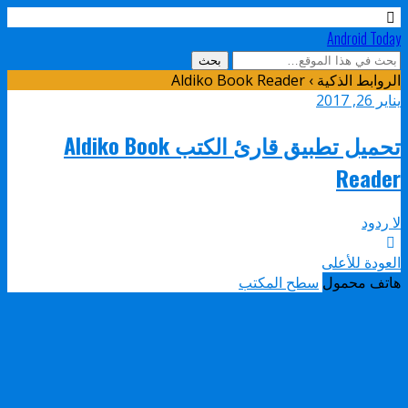
Android Today
الروابط الذكية › Aldiko Book Reader
يناير 26, 2017
تحميل تطبيق قارئ الكتب Aldiko Book
Reader
لا ردود
العودة للأعلى
هاتف محمول
سطح المكتب