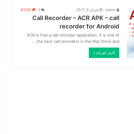
admin
فبراير 5, 2017
2
8٬035
Call Recorder – ACR APK – call
recorder for Android
ACR is free a call recorder application. It is one of
the best call recorders in the Play Store and…
أكمل القراءة »