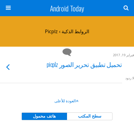
Android Today
الروابط الذكية › Picplz
فبراير 19, 2017
تحميل تطبيق تحرير الصور picplz
لا ردود
العودة للأعلى
سطح المكتب
هاتف محمول