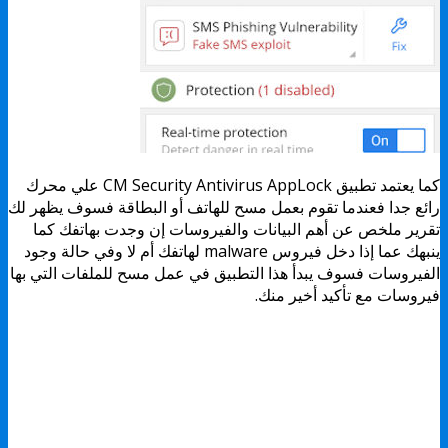
كما يعتمد تطبيق CM Security Antivirus AppLock علي محرك
رائع جدا فعندما تقوم بعمل مسح للهاتف أو البطاقة فسوف يظهر لك
تقرير ملخص عن أهم البيانات والفيروسات إن وجدت بهاتفك كما
ينبهك عما إذا دخل فيروس malware لهاتفك أم لا وفي حالة وجود
الفيروسات فسوف يبدأ هذا التطبيق في عمل مسح للملفات التي بها
فيروسات مع تأكيد أخير منك.