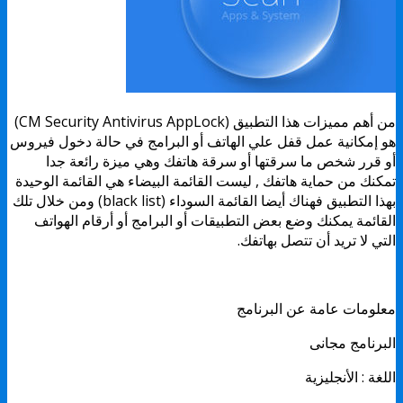
من أهم مميزات هذا التطبيق (CM Security Antivirus AppLock)
هو إمكانية عمل قفل علي الهاتف أو البرامج في حالة دخول فيروس
أو قرر شخص ما سرقتها أو سرقة هاتفك وهي ميزة رائعة جدا
تمكنك من حماية هاتفك , ليست القائمة البيضاء هي القائمة الوحيدة
بهذا التطبيق فهناك أيضا القائمة السوداء (black list) ومن خلال تلك
القائمة يمكنك وضع بعض التطبيقات أو البرامج أو أرقام الهواتف
التي لا تريد أن تتصل بهاتفك.
معلومات عامة عن البرنامج
البرنامج مجانى
اللغة : الأنجليزية