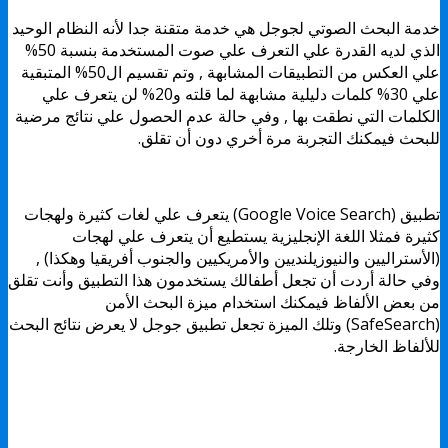
خدمة البحث الصوتي لجوجل هي خدمة متقنة جدا لأنه النظام الوحيد
الذي لديه القدرة علي التعرف علي صوت المستخدمة بنسبة 50%
علي العكس من التطبيقات المشابهة , وتم تقسيم ال50% المتبقية
علي 30% كلمات دليلية مشابهة لما قلته و20% لن يتعرف علي
الكلمات التي نطقت بها , وفي حالة عدم الحصول علي نتائج مرضية
للبحث فيمكنك التجربة مرة أخري دون أن تقلق.
تطبيق (Google Voice Search) يتعرف علي لغات كثيرة ولهجات
كثيرة فمثلا اللغة الإنجليزية يستطيع أن يتعرف علي لهجات
(الأستراليين والنيوزيلنديين والأمريكيين والجنوب أفريقيا وهكذا) ,
وفي حالة أردت أن تجعل أطفالك يستخدمون هذا التطبيق وأنت تقلق
من بعض الألفاظ فيمكنك استخدام ميزة البحث الأمن
(SafeSearch) وتلك الميزة تجعل تطبيق جوجل لا يعرض نتائج البحث
للألفاظ الخارجة.