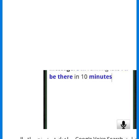
تطبيق Google Voice Search يساعدك في تصفح مواقع الويب