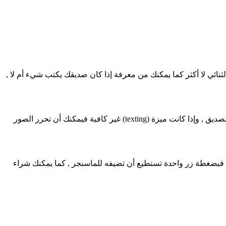
نائي لا أكثر كما يمكنك من معرفة إذا كان صديقك يكتب شيء أم لا ,
يدعم هذا التطبيق Messenger إمكانية إرسال الصور والفيديوهات كما يمكنك من إلتقاط الصور وتسجيل الفيديوهات بشكل مباشر ثم إرسالها للصديق , وإذا كانت ميزة (texting) غير كافية فيمكنك أن تحرر الصور
يق جديد فبضغطة زر واحدة تستطيع أن تضيفه للماسنجر , كما يمكنك شراء