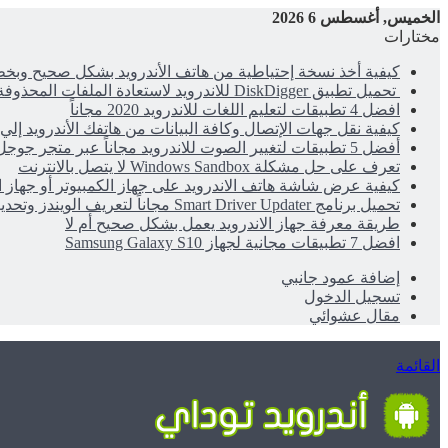
الخميس, أغسطس 6 2026
مختارات
كيفية أخذ نسخة إحتياطية من هاتف الأندرويد بشكل صحيح وب
تحميل تطبيق DiskDigger للاندرويد لاستعادة الملفات المحذوفة مجاناً
افضل 4 تطبيقات لتعليم اللغات للاندرويد 2020 مجاناً
كيفية نقل جهات الإتصال وكافة البيانات من هاتفك الأندرويد إلي 
أفضل 5 تطبيقات لتغيير الصوت للاندرويد مجاناً عبر متجر جوجل بلاي
تعرف على حل مشكلة Windows Sandbox لا يتصل بالانترنت
كيفية عرض شاشة هاتف الاندرويد على جهاز الكمبيوتر أو جهاز 
تحميل برنامج Smart Driver Updater مجاناً لتعريف الويندز وتحديث التعريفات
طريقة معرفة جهاز الاندرويد يعمل بشكل صحيح أم لا
افضل 7 تطبيقات مجانية لجهاز Samsung Galaxy S10
إضافة عمود جانبي
تسجيل الدخول
مقال عشوائي
القائمة