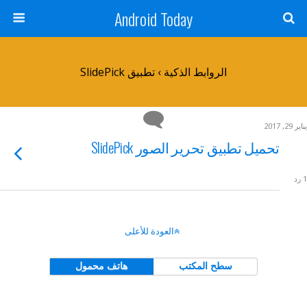
Android Today
الروابط الذكية › تطبيق SlidePick
يناير 29, 2017
تحميل تطبيق تحرير الصور SlidePick
1 رد
العودة للأعلى
سطح المكتب
هاتف محمول