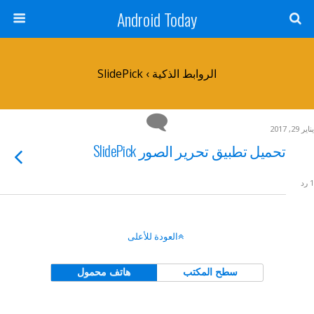
Android Today
الروابط الذكية › SlidePick
يناير 29, 2017
تحميل تطبيق تحرير الصور SlidePick
1 رد
العودة للأعلى
سطح المكتب
هاتف محمول