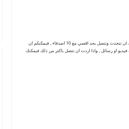
كما ان البرنامج به مميزات كثيرة جدا ومن اهمها يمكنك ان تتحدث وتتصل بحد اقصي مع 10 اصدقاء , فيمكنكم ان
يديو او رسائل , واذا اردت ان تتصل باكثر من ذلك فيمكنك