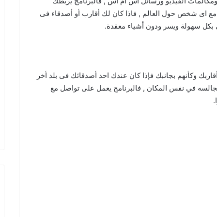
ومكالمات الفيديو ورسائل اس ام اس , فالبرنامج يربطك
 مع اى شخص حول العالم , فاذا كان لك أقارب أو أصدقاء فى
 بكل سهولة ويسر ودون أشياء معقدة.
اربك وكأنهم بجانبك فإذا كان عندك احد أصدقائك فى بلد أخر
تجالسه في نفس المكان , فالبرنامج يعمل على تواصل مع
.