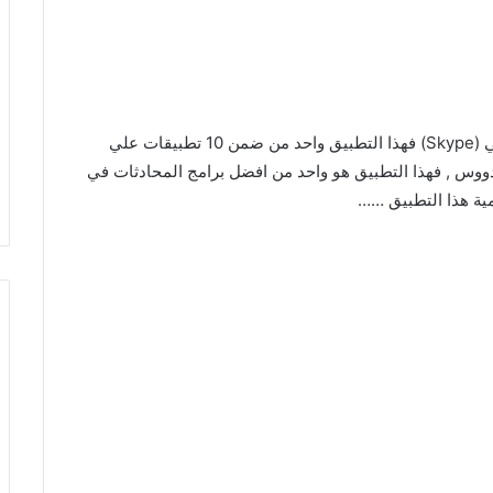
من منا لا يستطيع أن يتعرف علي قيمة تطبيق سكاي بي (Skype) فهذا التطبيق واحد من ضمن 10 تطبيقات علي
ندووس , فهذا التطبيق هو واحد من افضل برامج المحادثات في
مية هذا التطبيق ……